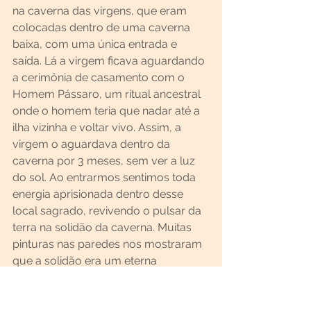
na caverna das virgens, que eram 
colocadas dentro de uma caverna 
baixa, com uma única entrada e 
saída. Lá a virgem ficava aguardando 
a cerimônia de casamento com o 
Homem Pássaro, um ritual ancestral 
onde o homem teria que nadar até a 
ilha vizinha e voltar vivo. Assim, a 
virgem o aguardava dentro da 
caverna por 3 meses, sem ver a luz 
do sol. Ao entrarmos sentimos toda 
energia aprisionada dentro desse 
local sagrado, revivendo o pulsar da 
terra na solidão da caverna. Muitas 
pinturas nas paredes nos mostraram 
que a solidão era um eterna 
companhia. O respirar de respirar na 
sintonia do amanhã. Orongo; cidade 
cerimonial do Homem Pássaro 