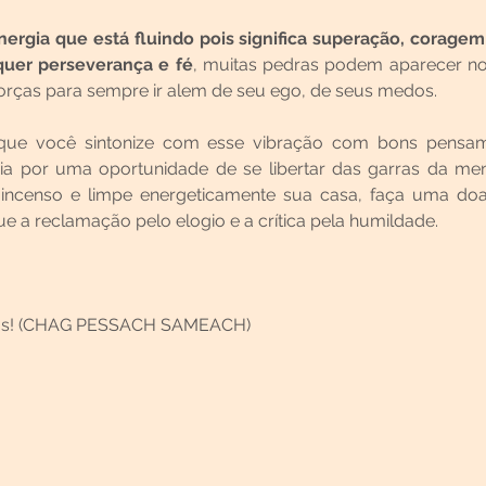
ergia que está fluindo pois significa superação, coragem e
quer perseverança e fé
, muitas pedras podem aparecer n
orças para sempre ir alem de seu ego, de seus medos.
que você sintonize com esse vibração com bons pensame
cia por uma oportunidade de se libertar das garras da men
incenso e limpe energeticamente sua casa, faça uma doa
e a reclamação pelo elogio e a crítica pela humildade.
odos! (CHAG PESSACH SAMEACH)