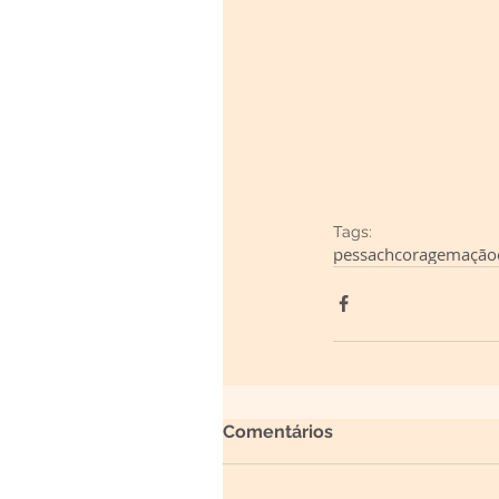
Tags:
pessach
coragem
ação
Comentários