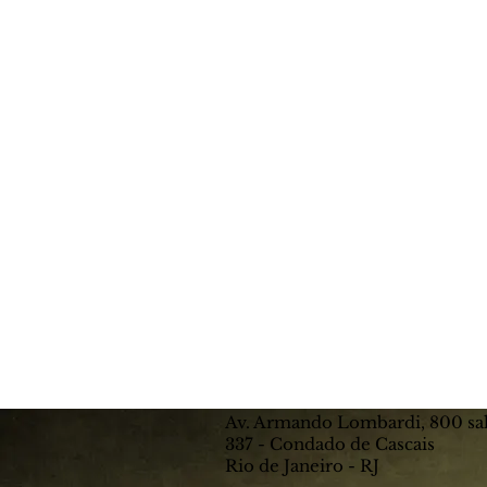
Av. Armando Lombardi, 800 sa
337 - Condado de Cascais
Rio de Janeiro - RJ