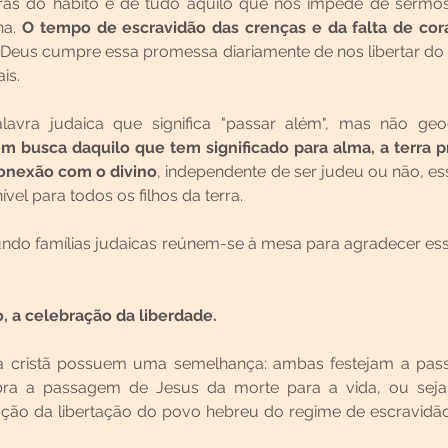
ras do hábito e de tudo aquilo que nos impede de sermos l
a. 
O tempo de escravidão das crenças e da falta de co
 Deus cumpre essa promessa diariamente de nos libertar do 
is. 
avra judaica que significa "passar além", mas não geog
em busca daquilo que tem significado para alma, a terra p
onexão com o divino
, independente de ser judeu ou não, es
vel para todos os filhos da terra.
undo famílias judaicas reúnem-se à mesa para agradecer es
, a celebração da liberdade.
a cristã possuem uma semelhança: ambas festejam a pass
bra a passagem de Jesus da morte para a vida, ou seja, 
ação da libertação do povo hebreu do regime de escravidão