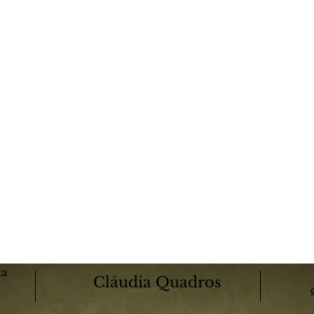
la
Cláudia Quadros