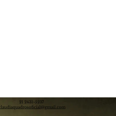
21 2431-5237
claudiaquadrosoficial@gmail.com