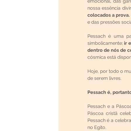
emocional, das gar
nossa essência divin
colocados a prova.
e das pressões socia
Pessach é uma pal
simbolicamente; 
ir 
dentro de nós de c
cósmica está disponí
Hoje, por todo o m
de serem livres.
Pessach é, portanto
Pessach e a Pásco
Páscoa cristã cele
Pessach é a celebr
no Egito.