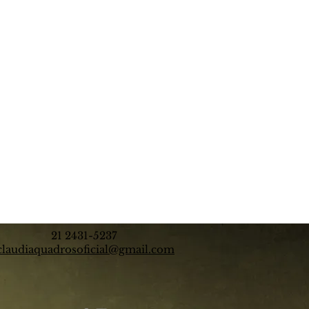
21 2431-5237
claudiaquadrosoficial@gmail.com