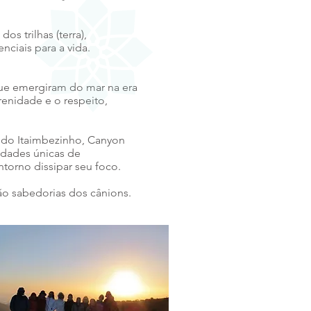
s trilhas (terra),
nciais para a vida.
ue emergiram do mar na era
renidade e o respeito,
 do Itaimbezinho, Canyon
nidades únicas de
torno dissipar seu foco.
são sabedorias dos cânions.