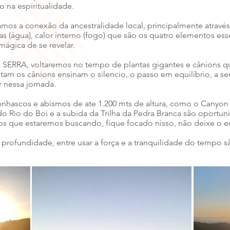
 na espiritualidade.
os a conexão da ancestralidade local, principalmente através do
iras (água), calor interno (fogo) que são os quatro elementos esse
ágica de se revelar.
RRA, voltaremos no tempo de plantas gigantes e cânions q
tam os cânions ensinam o silencio, o passo em equilíbrio, a se
 nessa jornada.
nhascos e abismos de ate 1.200 mts de altura, como o Canyon
o do Rio do Boi e a subida da Trilha da Pedra Branca são oportu
s que estaremos buscando, fique focado nisso, não deixe o en
 a profundidade, entre usar a força e a tranquilidade do tempo 