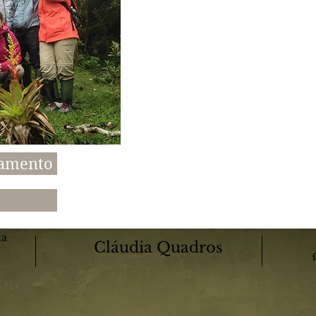
damento
la
Cláudia Quadros