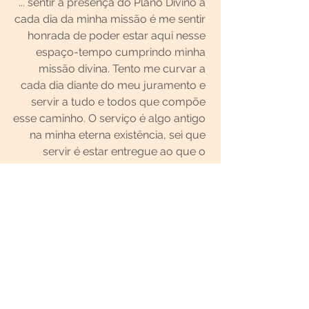
... sentir a presença do Plano Divino a 
cada dia da minha missão é me sentir 
honrada de poder estar aqui nesse 
espaço-tempo cumprindo minha 
missão divina. Tento me curvar a 
cada dia diante do meu juramento e 
servir a tudo e todos que compõe 
esse caminho. O serviço é algo antigo 
na minha eterna existência, sei que 
servir é estar entregue ao que o 
Grande Mistério impõe no meu 
caminhar.
CQ
“Passos lentos, ritmo justo, na 
consciência de que, numa maratona, 
quem corre demais jamais chega ao 
destino. Andar devagar para não 
tardar. Passo após passo, no 