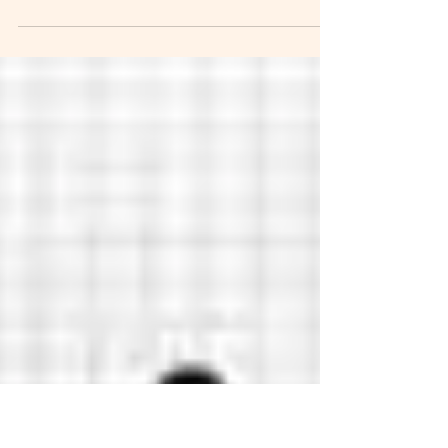
Em primeiro lugar, apresento uma pequena
introdução sobre o que são os Ritos para as
Lunações – Esbat. A palavra Esbat vem do
francês...